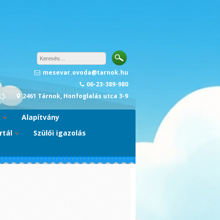
mesevar.ovoda@tarnok.hu
06-23-389-980
2461 Tárnok, Honfoglalás utca 3-9
k
Alapítvány
rtál
Szülői igazolás
A
)
ram