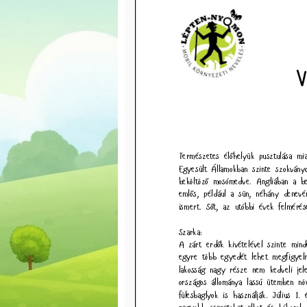
Patás pillanatok
Szotyiszemezők
Körforgás a
természetben
Vízimadarak
Dínók nyomában
Láthatatlan
rovarvilág
Vándornövények
Városiasodó állatok
Vízi világ
Baglyok
Állatóvoda (új)