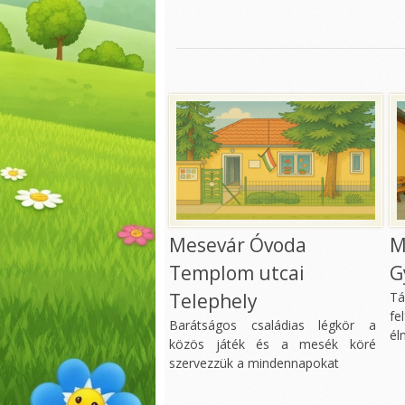
Patás pillanatok
Szotyiszemezők
Körforgás a
természetben
Vízimadarak
Dínók nyomában
Láthatatlan
rovarvilág
Vándornövények
Mesevár Óvoda
M
Városiasodó állatok
Templom utcai
G
Vízi világ
Telephely
T
fe
Baglyok
Barátságos családias légkör a
él
közös játék és a mesék köré
Állatóvoda (új)
szervezzük a mindennapokat