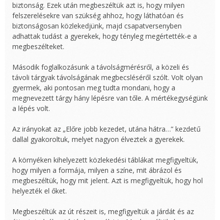
biztonság. Ezek után megbeszéltük azt is, hogy milyen
felszerelésekre van szükség ahhoz, hogy láthatóan és
biztonságosan közlekedjünk, majd csapatversenyben
adhattak tudást a gyerekek, hogy tényleg megértették-e a
megbeszélteket.
Második foglalkozásunk a távolságmérésről, a közeli és
távoli tárgyak távolságának megbecsléséről szólt. Volt olyan
gyermek, aki pontosan meg tudta mondani, hogy a
megnevezett tárgy hány lépésre van tőle. A mértékegységünk
a lépés volt.
Az irányokat az „Előre jobb kezedet, utána hátra…” kezdetű
dallal gyakoroltuk, melyet nagyon élveztek a gyerekek.
A környéken kihelyezett közlekedési táblákat megfigyeltük,
hogy milyen a formája, milyen a színe, mit ábrázol és
megbeszéltük, hogy mit jelent. Azt is megfigyeltük, hogy hol
helyezték el őket.
Megbeszéltük az út részeit is, megfigyeltük a járdát és az