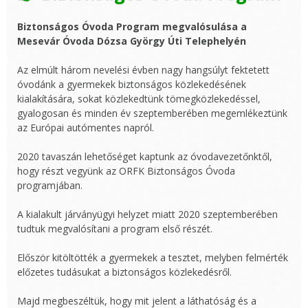
Biztonságos Óvoda Program megvalósulása a
Mesevár Óvoda Dózsa György Úti Telephelyén
Az elmúlt három nevelési évben nagy hangsúlyt fektetett
óvodánk a gyermekek biztonságos közlekedésének
kialakítására, sokat közlekedtünk tömegközlekedéssel,
gyalogosan és minden év szeptemberében megemlékeztünk
az Európai autómentes napról.
2020 tavaszán lehetőséget kaptunk az óvodavezetőnktől,
hogy részt vegyünk az ORFK Biztonságos Óvoda
programjában.
A kialakult járványügyi helyzet miatt 2020 szeptemberében
tudtuk megvalósítani a program első részét.
Először kitöltötték a gyermekek a tesztet, melyben felmérték
előzetes tudásukat a biztonságos közlekedésről.
Majd megbeszéltük, hogy mit jelent a láthatóság és a