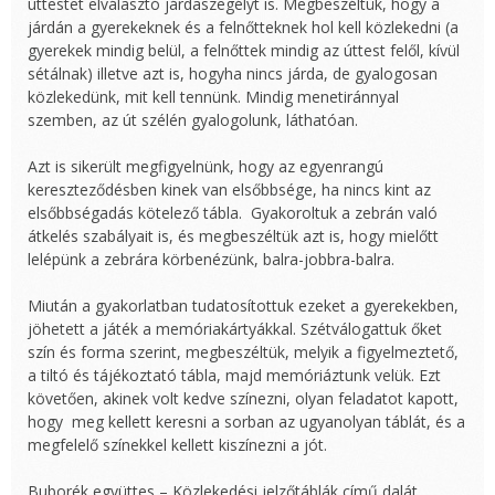
úttestet elválasztó járdaszegélyt is. Megbeszéltük, hogy a
járdán a gyerekeknek és a felnőtteknek hol kell közlekedni (a
gyerekek mindig belül, a felnőttek mindig az úttest felől, kívül
sétálnak) illetve azt is, hogyha nincs járda, de gyalogosan
közlekedünk, mit kell tennünk. Mindig menetiránnyal
szemben, az út szélén gyalogolunk, láthatóan.
Azt is sikerült megfigyelnünk, hogy az egyenrangú
kereszteződésben kinek van elsőbbsége, ha nincs kint az
elsőbbségadás kötelező tábla. Gyakoroltuk a zebrán való
átkelés szabályait is, és megbeszéltük azt is, hogy mielőtt
lelépünk a zebrára körbenézünk, balra-jobbra-balra.
Miután a gyakorlatban tudatosítottuk ezeket a gyerekekben,
jöhetett a játék a memóriakártyákkal. Szétválogattuk őket
szín és forma szerint, megbeszéltük, melyik a figyelmeztető,
a tiltó és tájékoztató tábla, majd memóriáztunk velük. Ezt
követően, akinek volt kedve színezni, olyan feladatot kapott,
hogy meg kellett keresni a sorban az ugyanolyan táblát, és a
megfelelő színekkel kellett kiszínezni a jót.
Buborék együttes – Közlekedési jelzőtáblák című dalát