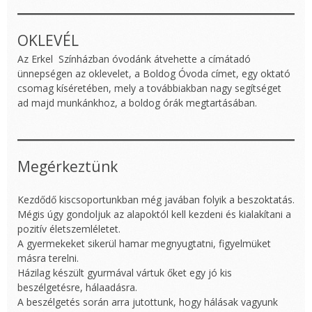
OKLEVÉL
Az Erkel Színházban óvodánk átvehette a címátadó
ünnepségen az oklevelet, a Boldog Óvoda címet, egy oktató
csomag kíséretében, mely a továbbiakban nagy segítséget
ad majd munkánkhoz, a boldog órák megtartásában.
Megérkeztünk
Kezdődő kiscsoportunkban még javában folyik a beszoktatás.
Mégis úgy gondoljuk az alapoktól kell kezdeni és kialakítani a
pozitív életszemléletet.
A gyermekeket sikerül hamar megnyugtatni, figyelmüket
másra terelni.
Házilag készült gyurmával vártuk őket egy jó kis
beszélgetésre, hálaadásra.
A beszélgetés során arra jutottunk, hogy hálásak vagyunk