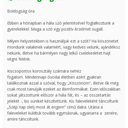
Boldogság óra
Ebben a hónapban a hála szó jelentésével foglalkoztunk a
gyerekekkel. Maga a szó egy pozitív érzelmet sugall.
Milyen helyzetekben is használjuk ezt a szót? Ha köszönetet
mondunk valakinek valamiért, vagy kedves velünk, ajándékoz
nekünk, illetve ha bármilyen nagy lelkű cselekedetet hajt
végre felénk.
Kiscsoportos korosztály számára nehéz
fogalom. Mindennapi óvodai életben azért gyakran
találkoznak azzal a szóval, hogy „Köszönöm”, illetve ők még
csak most tanulják ezeket az illemformákat. Ezen időszakban
sokat játszottunk először a hála fát, és – az összetartás
jelekét -, kis süniket készítettünk. Kis faleveleként táncoltunk
„Szép nap ölelj most át engem” című dalra. Utána a
faleveleket küldtük tovább egymásnak, ugyanarra a zenére,
amire táncoltunk.