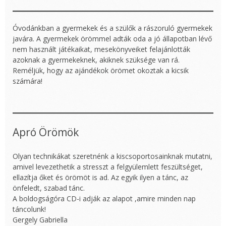
Óvodánkban a gyermekek és a szülők a rászoruló gyermekek
javára. A gyermekek örömmel adták oda a jó állapotban lévő
nem használt játékaikat, mesekönyveiket felajánlották
azoknak a gyermekeknek, akiknek szüksége van rá.
Reméljük, hogy az ajándékok örömet okoztak a kicsik
számára!
Apró Örömök
Olyan technikákat szeretnénk a kiscsoportosainknak mutatni,
amivel levezethetik a stresszt a felgyülemlett feszültséget,
ellazítja őket és örömöt is ad. Az egyik ilyen a tánc, az
önfeledt, szabad tánc.
A boldogságóra CD-i adják az alapot ,amire minden nap
táncolunk!
Gergely Gabriella