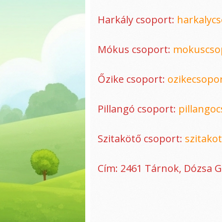
Patás pillanatok
Harkály csoport:
harkalyc
Szotyiszemezők
Körforgás a
Mókus csoport:
mokuscso
természetben
Vízimadarak
Őzike csoport:
ozikecsopo
Dínók nyomában
Láthatatlan
Pillangó csoport:
pillango
rovarvilág
Vándornövények
Szitakötő csoport:
szitako
Városiasodó állatok
Vízi világ
Cím: 2461 Tárnok, Dózsa G
Baglyok
Állatóvoda (új)