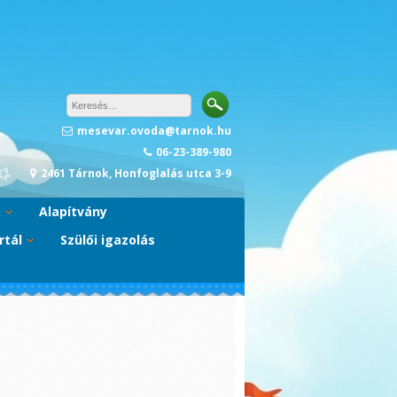
mesevar.ovoda@tarnok.hu
06-23-389-980
2461 Tárnok, Honfoglalás utca 3-9
k
Alapítvány
rtál
Szülői igazolás
A
)
ram