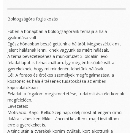
Boldogságóra foglalkozás
Ebben a hónapban a boldogságóránk témája a hála
gyakorlása volt.
Egész hónapban beszélgettünk a háláról. Megbeszéltük mit
jelent hálásnak lenni, kinek vagyunk és miért hálásak.
A téma bevezetéséhez a munkafüzet 3. oldalán lévő
feladatlapot is felhasználtam. Így még érthetőbbé vált a
gyerekeknek, hogy mi mindenért lehetünk hálásak.
Cél: A fontos és értékes személyek megfogalmazása, a
köszönet és hála érzésének tudatosítása az emberi
kapcsolatokban.
Feladat: a fogalom megismertetése, tudatosítása életkornak
megfelelően.
Levezetés:
Motiváció: Bagdi Bella: Szép nap, ölelj most át engem című
dalára színes kendőkkel táncolni kezdtem, majd invitáltam
erre a gyerekeket is.
A tánc után a gyerekek körém gyűltek, kört alkottunk a