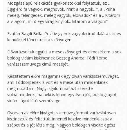
Mozgásalapú relaxációs gyakorlatokkal folytattuk, az „
Égig érő fa vagyok, megnövök, mint a nagyok…”, a „Puha
meleg, felengedek, meleg vagyok, elolvadok” és a „ Kitárom
a világom, mint egy virág kinyílok…kitárom a világom”
Ezután Bagdi Bella: Pozitív gyerek vagyok című dalára színes
kendőkkel táncoltunk a szőnyegen.
Elővarázsoltuk együtt a meseszőnyeget és elmeséltem a sok
boldog vidám kiskincsnek Bezzeg Andrea: Tódi Törpe
varázsszemüvege című meséjét.
Készítettem előre magamnak egy olyan varázsszemüveget,
ami Tóditörpének is volt és a mese után mindenkinek
megmutattam. Nagy izgalommal azt szerette
volna mindenki, ha neki is lenne egy ilyen jót, boldogságot,
vidámságot látó szemüvege.
Gyorsan az előre kivágott szemüvegformát varázslatosan
kiszíneztük és feltettük. Innentől kezdve mindenki csak a
szépet és a jót látta meg. Nagyon boldogan viselte egész