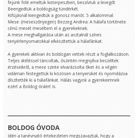
fejünk fölé emeltük kisterpeszben, beszívtuk a levegőt
Beengedtük a boldogság tündérkét.
Kifújásnál kiengedtük a gonosz manót. 5 alkalommal.
Mese: (meseszőnyegen) Bezzeg Andrea: A hálafa története
című mesét meséltem el a gyerekeknek.
A mese meghallgatása után az asztalnál színes
tenyérlenyomatokkal elkészítettük a hálafánkat.
A gyerekek aktívan és boldogan vettek részt a foglalkozáson.
Teljes átéléssel táncoltak, őszintén megnyílva beszéltek
érzéseikről, a mese szinte elvarázsolta őket és a végén
vidáman festegettük ki közösen a tenyerüket és nyomdázva
díszítették ki a hálafánkat. Hálás vagyok a gyerekeimnek
ezért a Boldog óráért Is.
BOLDOG ÓVODA
Idén a tanévnyitó értekezleten megszavaztuk, hogy a