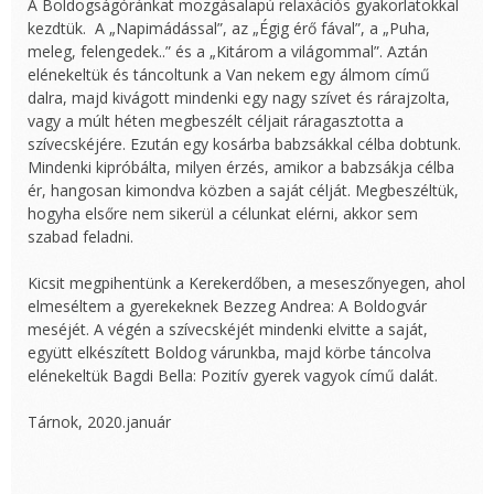
A Boldogságóránkat mozgásalapú relaxációs gyakorlatokkal
kezdtük. A „Napimádással”, az „Égig érő fával”, a „Puha,
meleg, felengedek..” és a „Kitárom a világommal”. Aztán
elénekeltük és táncoltunk a Van nekem egy álmom című
dalra, majd kivágott mindenki egy nagy szívet és rárajzolta,
vagy a múlt héten megbeszélt céljait ráragasztotta a
szívecskéjére. Ezután egy kosárba babzsákkal célba dobtunk.
Mindenki kipróbálta, milyen érzés, amikor a babzsákja célba
ér, hangosan kimondva közben a saját célját. Megbeszéltük,
hogyha elsőre nem sikerül a célunkat elérni, akkor sem
szabad feladni.
Kicsit megpihentünk a Kerekerdőben, a meseszőnyegen, ahol
elmeséltem a gyerekeknek Bezzeg Andrea: A Boldogvár
meséjét. A végén a szívecskéjét mindenki elvitte a saját,
együtt elkészített Boldog várunkba, majd körbe táncolva
elénekeltük Bagdi Bella: Pozitív gyerek vagyok című dalát.
Tárnok, 2020.január