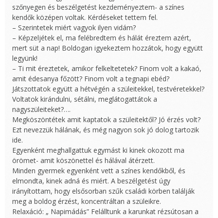
szőnyegen és beszélgetést kezdeményeztem- a színes
kendők középen voltak. Kérdéseket tettem fel.
– Szerintetek miért vagyok ilyen vidám?
– Képzeljétek el, ma felébredtem és hálát éreztem azért,
mert süt a nap! Boldogan igyekeztem hozzátok, hogy együtt
legyünk!
– Ti mit éreztetek, amikor felkeltetetek? Finom volt a kakaó,
amit édesanya főzött? Finom volt a tegnapi ebéd?
Játszottatok együtt a hétvégén a szüleitekkel, testvéretekkel?
Voltatok kirándulni, sétálni, meglátogattátok a
nagyszüleiteket?….
Megköszöntétek amit kaptatok a szüleitektől? Jó érzés volt?
Ezt nevezzük hálának, és még nagyon sok jó dolog tartozik
ide.
Egyenként meghallgattuk egymást ki kinek okozott ma
örömet- amit köszönettel és hálával átérzett.
Minden gyermek egyenként vett a színes kendőkből, és
elmondta, kinek adná és miért. A beszélgetést úgy
irányítottam, hogy elsősorban szűk családi körben találják
meg a boldog érzést, koncentráltan a szüleikre.
Relaxáció: „ Napimádás” Felálltunk a karunkat rézsútosan a