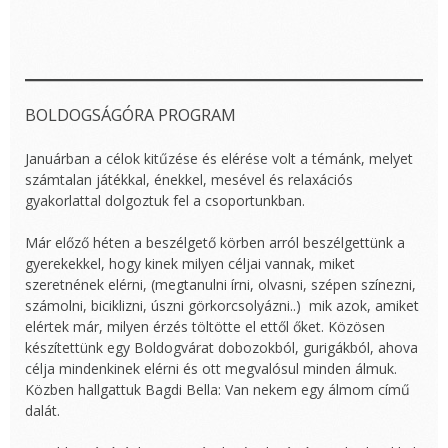
BOLDOGSÁGÓRA PROGRAM
Januárban a célok kitűzése és elérése volt a témánk, melyet
számtalan játékkal, énekkel, mesével és relaxációs
gyakorlattal dolgoztuk fel a csoportunkban.
Már előző héten a beszélgető körben arról beszélgettünk a
gyerekekkel, hogy kinek milyen céljai vannak, miket
szeretnének elérni, (megtanulni írni, olvasni, szépen színezni,
számolni, biciklizni, úszni görkorcsolyázni..) mik azok, amiket
elértek már, milyen érzés töltötte el ettől őket. Közösen
készítettünk egy Boldogvárat dobozokból, gurigákból, ahova
célja mindenkinek elérni és ott megvalósul minden álmuk.
Közben hallgattuk Bagdi Bella: Van nekem egy álmom című
dalát.