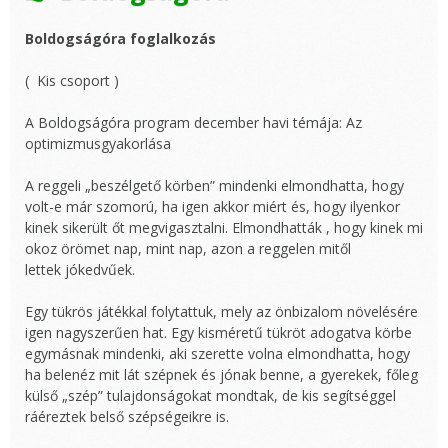
Boldogságóra foglalkozás
( Kis csoport )
A Boldogságóra program december havi témája: Az
optimizmusgyakorlása
A reggeli „beszélgető körben” mindenki elmondhatta, hogy
volt-e már szomorú, ha igen akkor miért és, hogy ilyenkor
kinek sikerült őt megvigasztalni. Elmondhatták , hogy kinek mi
okoz örömet nap, mint nap, azon a reggelen mitől
lettek jókedvűek.
Egy tükrös játékkal folytattuk, mely az önbizalom növelésére
igen nagyszerűen hat. Egy kisméretű tükröt adogatva körbe
egymásnak mindenki, aki szerette volna elmondhatta, hogy
ha belenéz mit lát szépnek és jónak benne, a gyerekek, főleg
külső „szép” tulajdonságokat mondtak, de kis segítséggel
ráéreztek belső szépségeikre is.