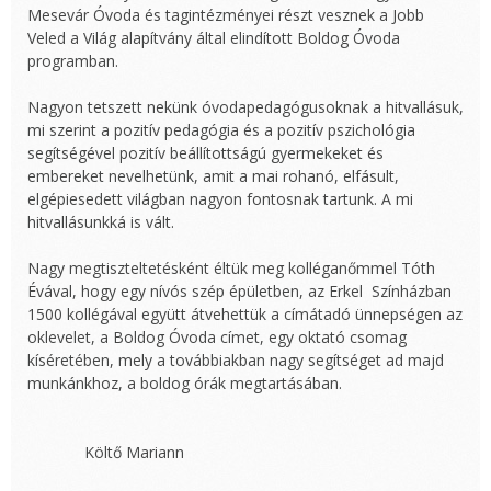
Mesevár Óvoda és tagintézményei részt vesznek a Jobb
Veled a Világ alapítvány által elindított Boldog Óvoda
programban.
Nagyon tetszett nekünk óvodapedagógusoknak a hitvallásuk,
mi szerint a pozitív pedagógia és a pozitív pszichológia
segítségével pozitív beállítottságú gyermekeket és
embereket nevelhetünk, amit a mai rohanó, elfásult,
elgépiesedett világban nagyon fontosnak tartunk. A mi
hitvallásunkká is vált.
Nagy megtiszteltetésként éltük meg kolléganőmmel Tóth
Évával, hogy egy nívós szép épületben, az Erkel Színházban
1500 kollégával együtt átvehettük a címátadó ünnepségen az
oklevelet, a Boldog Óvoda címet, egy oktató csomag
kíséretében, mely a továbbiakban nagy segítséget ad majd
munkánkhoz, a boldog órák megtartásában.
Költő Mariann