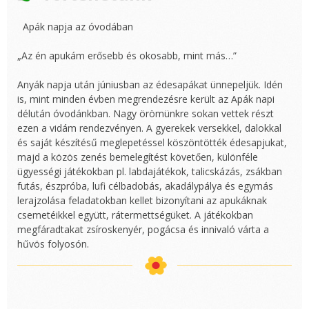
Apák napja az óvodában
„Az én apukám erősebb és okosabb, mint más…”
Anyák napja után júniusban az édesapákat ünnepeljük. Idén
is, mint minden évben megrendezésre került az Apák napi
délután óvodánkban. Nagy örömünkre sokan vettek részt
ezen a vidám rendezvényen. A gyerekek versekkel, dalokkal
és saját készítésű meglepetéssel köszöntötték édesapjukat,
majd a közös zenés bemelegítést követően, különféle
ügyességi játékokban pl. labdajátékok, talicskázás, zsákban
futás, észpróba, lufi célbadobás, akadálypálya és egymás
lerajzolása feladatokban kellet bizonyítani az apukáknak
csemetéikkel együtt, rátermettségüket. A játékokban
megfáradtakat zsíroskenyér, pogácsa és innivaló várta a
hűvös folyosón.